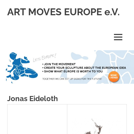
Zum
ART MOVES EUROPE e.V.
Inhalt
springen
MENÜ
Jonas Eideloth