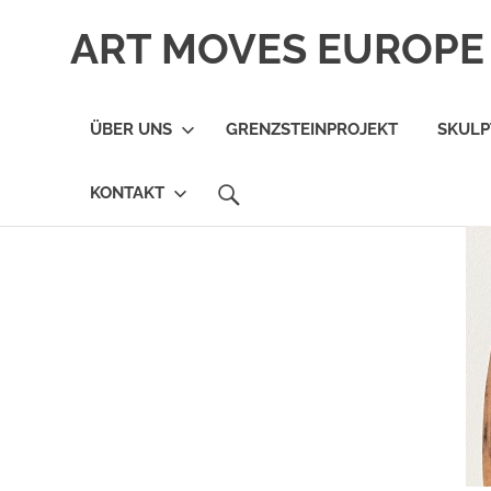
Zum
ART MOVES EUROPE 
Inhalt
springen
ÜBER UNS
GRENZSTEINPROJEKT
SKUL
SEARCH
KONTAKT