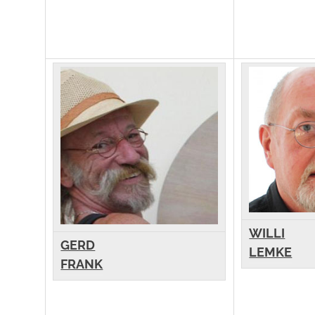
WILLI
GERD
LEMKE
FRANK