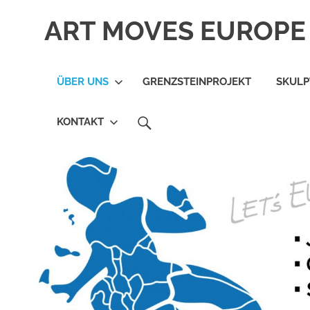
Zum
ART MOVES EUROPE 
Inhalt
springen
ÜBER UNS
GRENZSTEINPROJEKT
SKUL
SEARCH
KONTAKT