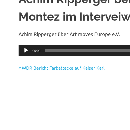
Montez im Intervei
Achim Ripperger über Art moves Europe e.V.
Audio-
00:00
Player
Vorheriger
Beitragsnavigation
WDR Bericht Farbattacke auf Kaiser Karl
Beitrag: