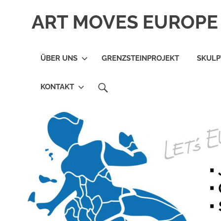
Zum
ART MOVES EUROPE 
Inhalt
springen
ÜBER UNS
GRENZSTEINPROJEKT
SKUL
SEARCH
KONTAKT