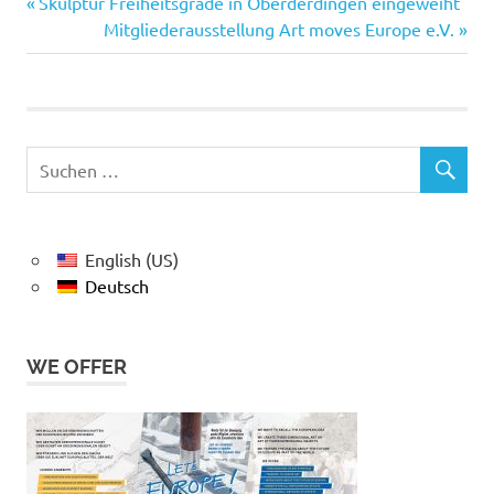
Vorheriger
Beitragsnavigation
Skulptur Freiheitsgrade in Oberderdingen eingeweiht
Beitrag:
Nächster
Mitgliederausstellung Art moves Europe e.V.
Beitrag:
English (US)
Deutsch
WE OFFER