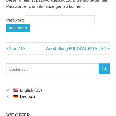
Passwort ein, um ihn anzeigen zu können.
Passwort:
Vorheriger
Nächster
Beitragsnavigation
Start ’19
Ausstellung EUROPAGESTALTEN
Beitrag:
Beitrag:
English (US)
Deutsch
WE OFFER