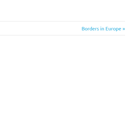
Nächster
Borders in Europe
Beitrag: