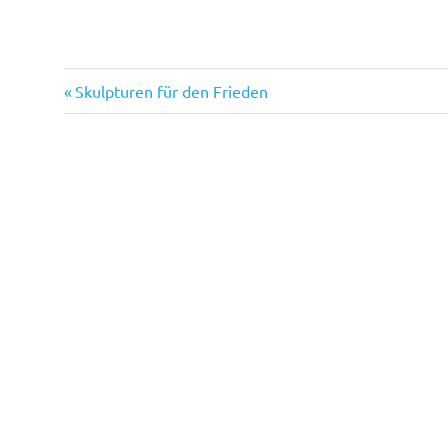
Vorheriger
Beitragsnavigation
Skulpturen für den Frieden
Beitrag: