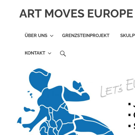
Zum
ART MOVES EUROPE 
Inhalt
springen
ÜBER UNS
GRENZSTEINPROJEKT
SKUL
SEARCH
KONTAKT