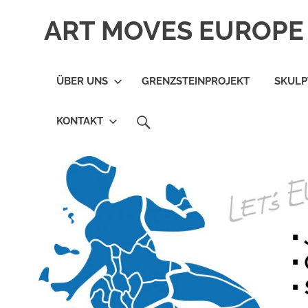
Zum
ART MOVES EUROPE 
Inhalt
springen
ÜBER UNS
GRENZSTEINPROJEKT
SKUL
SEARCH
KONTAKT