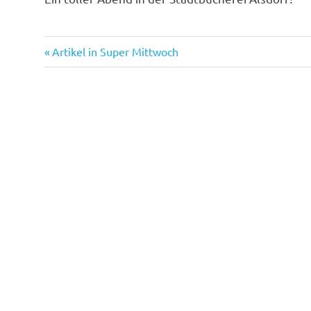
Vorheriger
Beitragsnavigation
Artikel in Super Mittwoch
Beitrag: