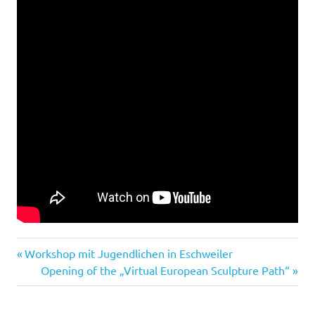
Vorheriger
Beitragsnavigation
Workshop mit Jugendlichen in Eschweiler
Beitrag:
Nächster
Opening of the „Virtual European Sculpture Path“
Beitrag: