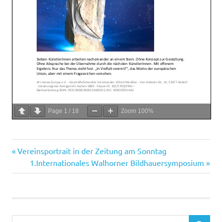
Page
1
/
18
Zoom
100%
Vorheriger
Beitragsnavigation
Vereinsportrait in der Zeitung am Sonntag
Beitrag:
Nächster
1.Internationales Walhorner Bildhauersymposium
Beitrag: