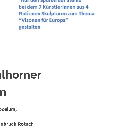
alhorner
m
hauersymposium,
einbruch Rotsch