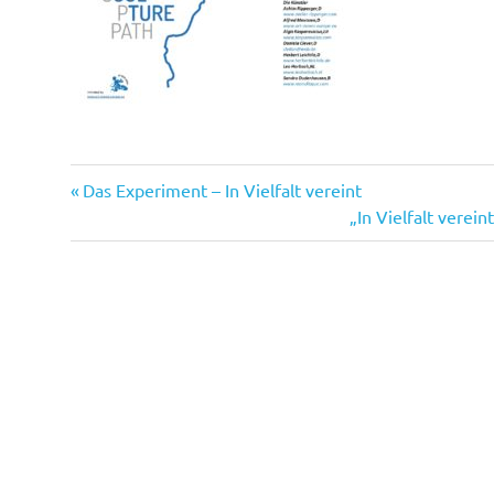
Vorheriger
Beitragsnavigation
Das Experiment – In Vielfalt vereint
Beitrag:
Nächster
„In Vielfalt verei
Beitrag: