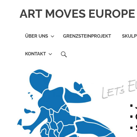
Zum
ART MOVES EUROPE 
Inhalt
springen
ÜBER UNS
GRENZSTEINPROJEKT
SKUL
SEARCH
KONTAKT