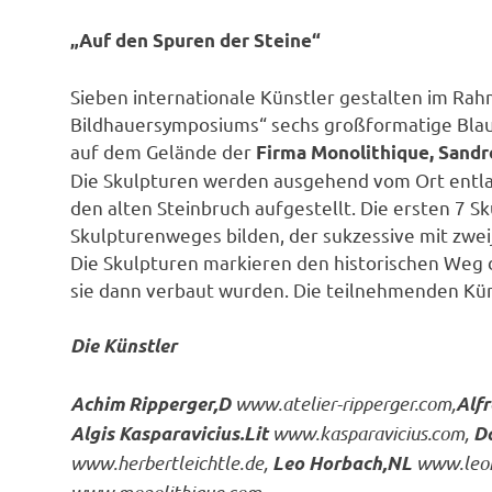
„Auf den Spuren der Steine“
Sieben internationale Künstler gestalten im Ra
Bildhauersymposiums“ sechs großformatige Blau
auf dem Gelände der
Firma Monolithique, Sand
Die Skulpturen werden ausgehend vom Ort entl
den alten Steinbruch aufgestellt. Die ersten 7 
Skulpturenweges bilden, der sukzessive mit zwe
Die Skulpturen markieren den historischen Weg 
sie dann verbaut wurden. Die teilnehmenden Kün
Die Künstler
www.atelier-ripperger.com,
Achim Ripperger,D
Alf
www.kasparavicius.com,
Algis Kasparavicius.Lit
Da
www.herbertleichtle.de,
www.leoh
Leo Horbach,NL
www.monolithique.com