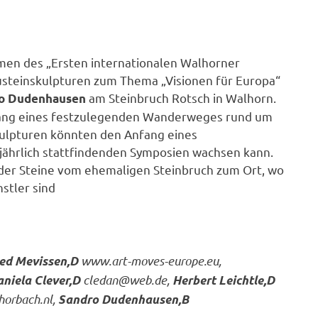
hmen des „Ersten internationalen Walhorner
steinskulpturen zum Thema „Visionen für Europa“
am Steinbruch Rotsch in Walhorn.
ro Dudenhausen
ang eines festzulegenden Wanderweges rund um
Skulpturen könnten den Anfang eines
ijährlich stattfindenden Symposien wachsen kann.
der Steine vom ehemaligen Steinbruch zum Ort, wo
stler sind
www.art-moves-europe.eu,
red Mevissen,D
cledan@web.de,
niela Clever,D
Herbert Leichtle,D
orbach.nl,
Sandro Dudenhausen,B