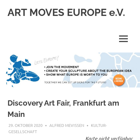
Zum
ART MOVES EUROPE e.V.
Inhalt
springen
MENÜ
Discovery Art Fair, Frankfurt am
Main
29. OKTOBER 2020
ALFRED MEVISSEN
KULTUR-
GESELLSCHAFT
Karte nicht verfügbar