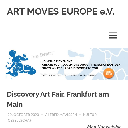
Skip
ART MOVES EUROPE e.V.
to
content
MENU
Discovery Art Fair, Frankfurt am
Main
29. OCTOBER 2020
ALFRED MEVISSEN
KULTUR-
GESELLSCHAFT
Map Unavailable