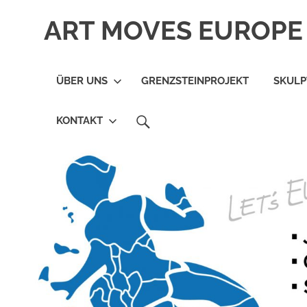
Zum
ART MOVES EUROPE 
Inhalt
springen
ÜBER UNS
GRENZSTEINPROJEKT
SKUL
SEARCH
KONTAKT