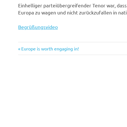
Einhelliger parteiübergreifender Tenor war, dass
Europa zu wagen und nicht zurückzufallen in nat
Begrüßungsvideo
Vorheriger
Beitragsnavigation
Europe is worth engaging in!
Beitrag: