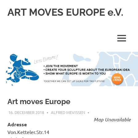
Skip
ART MOVES EUROPE e.V.
to
content
MENU
Art moves Europe
16. DECEMBER 2018
ALFRED MEVISSEN
Map Unavailable
Adresse
Von.Ketteler.Str.14