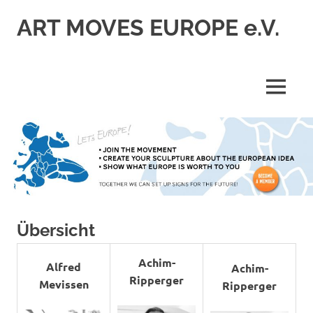
Skip
ART MOVES EUROPE e.V.
to
content
MENU
Übersicht
Achim-
Alfred
Achim-
Ripperger
Mevissen
Ripperger