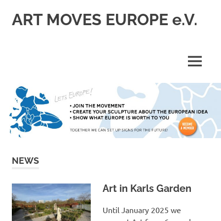
Skip
ART MOVES EUROPE e.V.
to
content
MENU
NEWS
Art in Karls Garden
Until January 2025 we