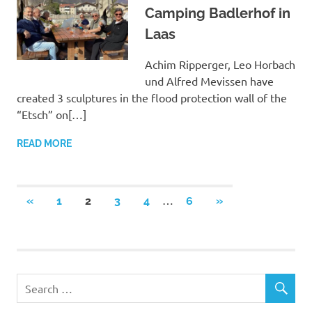
Camping Badlerhof in
Laas
Achim Ripperger, Leo Horbach
und Alfred Mevissen have
created 3 sculptures in the flood protection wall of the
“Etsch” on[…]
READ MORE
Posts
…
PREVIOUS
NEXT
«
1
2
3
4
6
»
POSTS
POSTS
pagination